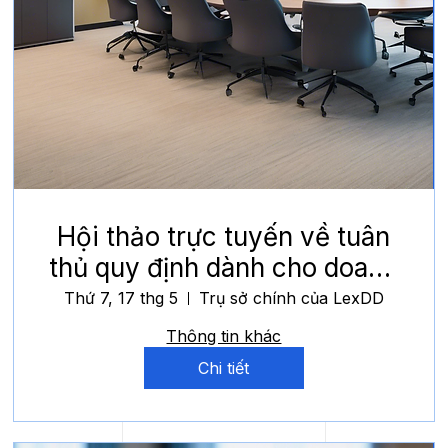
Hội thảo trực tuyến về tuân
thủ quy định dành cho doanh
nghiệp vừa và nhỏ
Thứ 7, 17 thg 5
Trụ sở chính của LexDD
Thông tin khác
Chi tiết