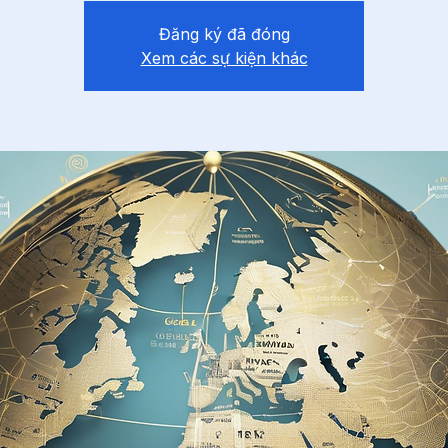
Đăng ký đã đóng
Xem các sự kiện khác