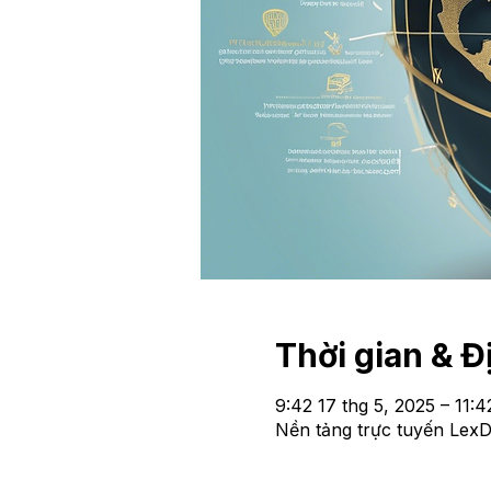
Thời gian & Đ
9:42 17 thg 5, 2025 – 11:4
Nền tảng trực tuyến Lex