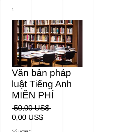
Văn bản pháp
luật Tiếng Anh
MIỄN PHÍ
Giá
 50,00 US$ 
Giá
thông
0,00 US$
bán
thường
Số lượng
*