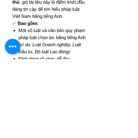
thủ
, gói tài liệu này là điểm khởi đầu
đáng tin cậy để tìm hiểu pháp luật
Việt Nam bằng tiếng Anh.
✅
Bao gồm:
Một số luật và văn bản quy phạm
pháp luật chọn lọc bằng tiếng Anh
(ví dụ: Luật Doanh nghiệp, Luật
Đầu tư, Bộ luật Lao động)
Định dạng rõ ràng, dễ đọc
File PDF có thể tìm kiếm
Phù hợp cho mục đích tham
khảo, nghiên cứu hoặc đào tạo
nội bộ
🎁
Truy cập miễn phí bao gồm:
Tải xuống ngay lập tức (không
cần thanh toán)
Được phép chia sẻ nội bộ với
mục đích phi thương mại
Cập nhật tài liệu khi có yêu cầu
📌
Cần bản dịch của quy định cụ