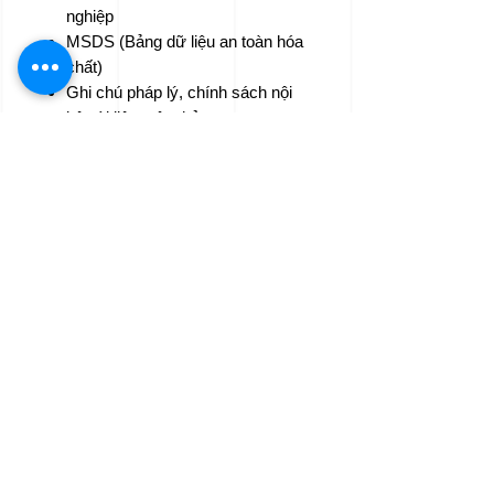
nghiệp
MSDS (Bảng dữ liệu an toàn hóa
chất)
Ghi chú pháp lý, chính sách nội
bộ, tài liệu tuân thủ
Công văn, đơn từ chính thức và
hồ sơ gửi cơ quan nhà nước
Các tài liệu khác nếu phù hợp
với phạm vi dịch vụ của chúng
tôi
🌐
Cặp ngôn ngữ hỗ trợ:
Tiếng Anh ↔ Tiếng Việt
Tiếng Việt ↔ Tiếng Anh
💲
Chi phí dịch vụ:
Từ
$0.03/ từ
, tùy theo mức độ
phức tạp và cặp ngôn ngữ
Không áp dụng mức phí tối thiểu
Chiết khấu hấp dẫn cho đơn hàng
số lượng lớn hoặc tài liệu có nội