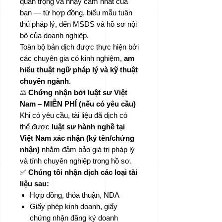
quan trọng và nhạy cảm nhất của
bạn — từ hợp đồng, biểu mẫu tuân
thủ pháp lý, đến MSDS và hồ sơ nội
bộ của doanh nghiệp.
Toàn bộ bản dịch được thực hiện bởi
các chuyên gia có kinh nghiệm,
am
hiểu thuật ngữ pháp lý và kỹ thuật
chuyên ngành
.
⚖️
Chứng nhận bởi luật sư Việt
Nam – MIỄN PHÍ (nếu có yêu cầu)
Khi có yêu cầu, tài liệu đã dịch có
thể được
luật sư hành nghề tại
Việt Nam xác nhận (ký tên/chứng
nhận)
nhằm đảm bảo giá trị pháp lý
và tính chuyên nghiệp trong hồ sơ.
✅
Chúng tôi nhận dịch các loại tài
liệu sau:
Hợp đồng, thỏa thuận, NDA
Giấy phép kinh doanh, giấy
chứng nhận đăng ký doanh